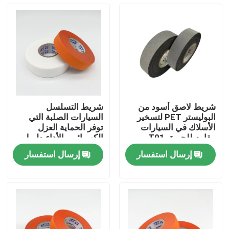
شريط لاصق أسود من
شريط التسلسل
البوليستر PET لتسخير
السيارات الصلبة التي
الأسلاك في السيارات
توفر الحماية العزل
مقاوم للحريق T01
الكهربائي والأداء طويل
الأمد لتطبيقات الأسلاك
إرسال استفسار
إرسال استفسار
المركبات
منزل
المنتجات
أشرطة فيديو