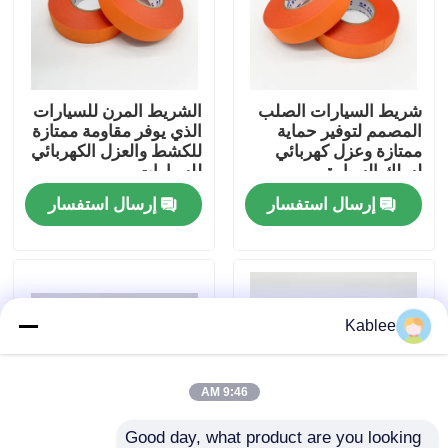
عرض الواقع الافتراضي
شريط السيارات الصلب
الشريط المرن للسيارات
حول بنا
المصمم لتوفير حماية
الذي يوفر مقاومة ممتازة
ممتازة وعزل كهربائي
للكشط والعزل الكهربائي
لسلك السيارة
للسيارات
جولة في المعمل
إرسال استفسار
إرسال استفسار
ضبط الجودة
اتصل بنا
Kablee
طلب اقتباس
9:46 AM
شريط تسخير أسلاك السيارات
Good day, what product are you looking 