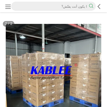
2
/
2