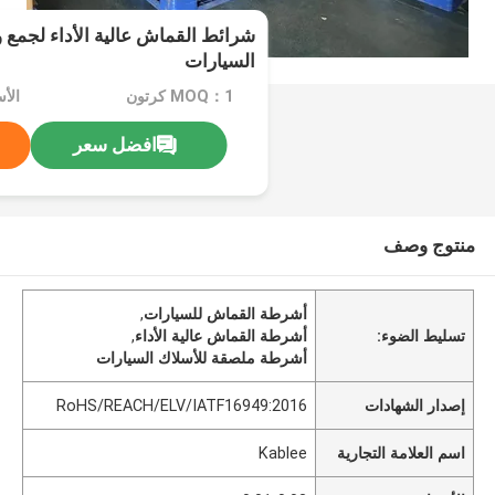
شرائط القماش عالية الأداء لجم
السيارات
MOQ：1 كرتون
الأسعا
افضل سعر
منتوج وصف
أشرطة القماش للسيارات
,
تسليط الضوء:
أشرطة القماش عالية الأداء
,
أشرطة ملصقة للأسلاك السيارات
إصدار الشهادات
RoHS/REACH/ELV/IATF16949:2016
اسم العلامة التجارية
Kablee