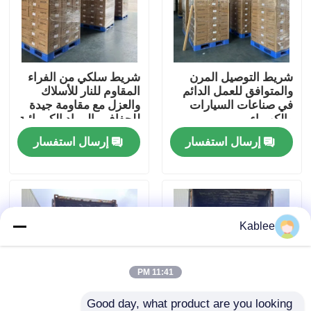
عرض الواقع الافتراضي
شريط التوصيل المرن
شريط سلكي من الفراء
حول بنا
والمتوافق للعمل الدائم
المقاوم للنار للأسلاك
في صناعات السيارات
والعزل مع مقاومة جيدة
والكهرباء
للجفاف والمواد الكيميائية
جولة في المعمل
إرسال استفسار
إرسال استفسار
ضبط الجودة
اتصل بنا
Kablee
طلب اقتباس
11:41 PM
شريط تسخير أسلاك السيارات
Good day, what product are you looking 