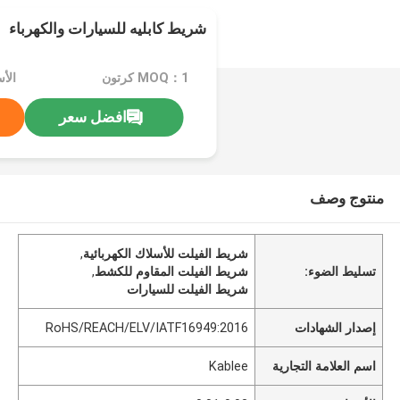
شريط كابليه للسيارات والكهرباء
MOQ：1 كرتون
الأسعا
افضل سعر
منتوج وصف
شريط الفيلت للأسلاك الكهربائية
,
تسليط الضوء:
شريط الفيلت المقاوم للكشط
,
شريط الفيلت للسيارات
إصدار الشهادات
RoHS/REACH/ELV/IATF16949:2016
اسم العلامة التجارية
Kablee