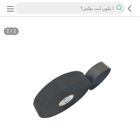
2
/
2