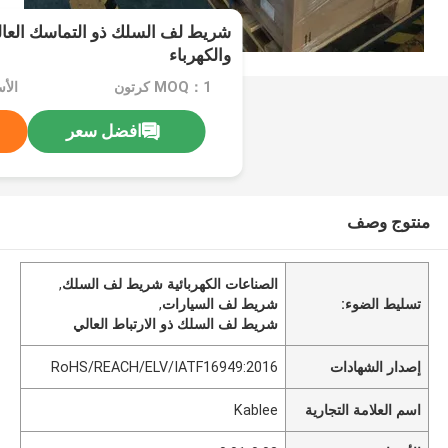
شريط لف السلك ذو التماسك العال
والكهرباء
MOQ：1 كرتون
الأسعا
افضل سعر
منتوج وصف
الصناعات الكهربائية شريط لف السلك
,
تسليط الضوء:
شريط لف السيارات
,
شريط لف السلك ذو الارتباط العالي
إصدار الشهادات
RoHS/REACH/ELV/IATF16949:2016
اسم العلامة التجارية
Kablee