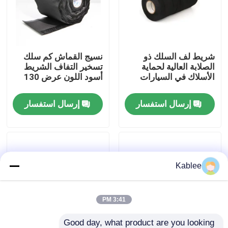
عرض الواقع الافتراضي
شريط لف السلك ذو
نسيج القماش كم سلك
حول بنا
الصلابة العالية لحماية
تسخير التفاف الشريط
الأسلاك في السيارات
أسود اللون عرض 130
مم
جولة في المعمل
إرسال استفسار
إرسال استفسار
ضبط الجودة
اتصل بنا
Kablee
طلب اقتباس
3:41 PM
شريط تسخير أسلاك السيارات
Good day, what product are you looking 