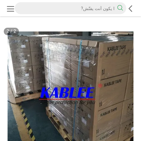
2
/
2