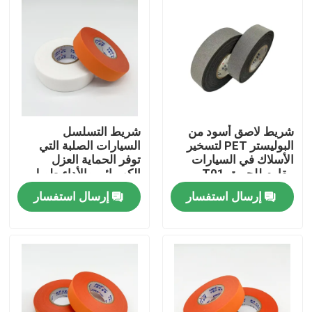
شريط لاصق أسود من
شريط التسلسل
البوليستر PET لتسخير
السيارات الصلبة التي
الأسلاك في السيارات
توفر الحماية العزل
مقاوم للحريق T01
الكهربائي والأداء طويل
الأمد لتطبيقات الأسلاك
إرسال استفسار
إرسال استفسار
المركبات
منزل
المنتجات
أشرطة فيديو