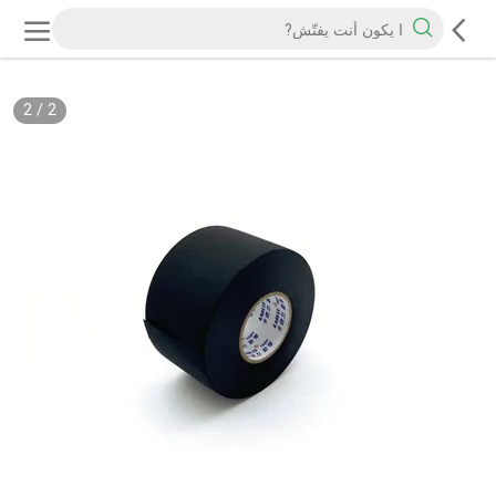
2
/
2