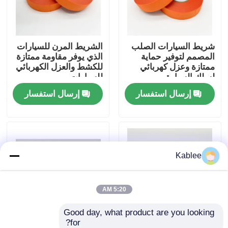
عرض الواقع الافتراضي
شريط السيارات الصلب
الشريط المرن للسيارات
المصمم لتوفير حماية
الذي يوفر مقاومة ممتازة
حول بنا
ممتازة وعزل كهربائي
للكشط والعزل الكهربائي
لسلك السيارة
للسيارات
إرسال استفسار
إرسال استفسار
جولة في المعمل
ضبط الجودة
Kablee
اتصل بنا
طلب اقتباس
5:20 AM
Good day, what product are you looking 
شريط تسخير أسلاك السيارات
for?
0.25 ملم شريط قماش
إطالة ≥10٪ وشريط