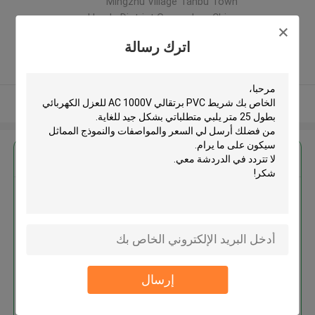
Mingzhu Village Tanbu Town
Huadu District Guangzhou China
,الصين
اترك رسالة
5.0
يدقّق ممون
عرض المزيد
احصل على افضل سعر ل
شريط PVC برتقالي AC 1000V
للعزل الكهربائي بطول 25 متر
إرسال
استمر