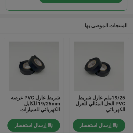
المنتجات الموصى بها
منزل
19/25ملم عازل شريط
شريط عازل PVC عرضه
PVC الحل المثالي للعزل
19/25mm للكابل
الكهربائي
الكهربائي للسيارات
المنتجات
إرسال استفسار
إرسال استفسار
أشرطة فيديو