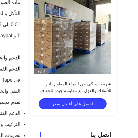
التآكل وال
T و Paypal وتوفر ما يصل إلى 5000 كرتون في اليوم.
الدعم وال
الدعم الفن
فيديو
شريط سلكي من الفراء المقاوم للنار
للأسلاك والعزل مع مقاومة جيدة للجفاف
الفني والخ
والمواد الكيميائية
نقدم مجموع
احصل على أفضل سعر
الدعم الفن
التركيب وا
اتصل بنا
تحديثات ال