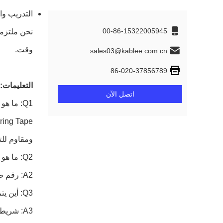
التدريب وا
00-86-15322005945
نحن ملتزمو
وقت.
sales03@kablee.com.cn
86-020-37856789
التعليمات:
اتصل الآن
Q1: ما هو شريط الأسلاك الصوف Kablee؟
ومقاوم للت
Q2: ما هو رقم طراز Kablee Fleece Wiring Tape؟
A2: رقم طراز Kablee Fleece Wiring Tape هو T02.
Q3: أين يتم صنع شريط الأسلاك Kablee Fleece؟
A3: شريط Kablee Fleece Wiring Tape مصنوع في قوانغتشو ، الصين.