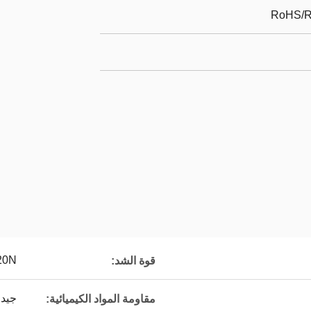
RoHS/R
20N / س
قوة الشد:
جيد
مقاومة المواد الكيميائية: