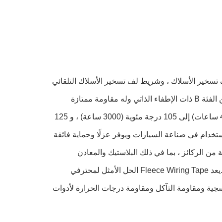
وشريط لف تسخير الأسلاك ، وشريط لف تسخير الأسلاك التلقائي
مصمم لعزل تسخير الأسلاك في جميع أنواع تطبيقات السيارات.إنه مثبط للهب من الفئة B ذات الإطفاء الذاتي وله مقاومة ممتازة
للأشعة فوق البنفسجية والتآكل ونطاق درجة حرارة واسع ، من -40 درجة مئوية (4 ساعات) إلى 105 درجة مئوية (3000 ساعة) ، و 125
ليًا للاستخدام في صناعة السيارات ويوفر عزلًا وحماية فائقة
من الركائز ، بما في ذلك البلاستيك والمعادن
والأسطح المطلية.كما أنه سهل التطبيق ويمكن قصه حسب الحجم لملاءمة مثالية.يعد Fleece Wiring Tape الحل الأمثل لمحترفي
سجية ومقاومة التآكل ومقاومة درجات الحرارة لأدوات