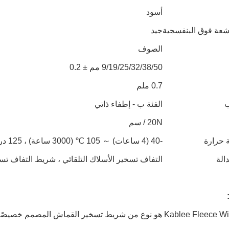
أسود
شعة فوق البنفسجية
جيد
الصوف
9/19/25/32/38/50 مم ± 0.2
0.7 ملم
ب
الفئة ب - إطفاء ذاتي
20N / سم
 حرارة
-40 (4 ساعات) ～ 105 ℃ (3000 ساعة) ، 125 درجة (240 ساعة)
الة
التفاف تسخير الأسلاك التلقائي ، شريط التفاف ت
Kablee Fleece Wiring Tape هو نوع من شريط تسخير القماش ال