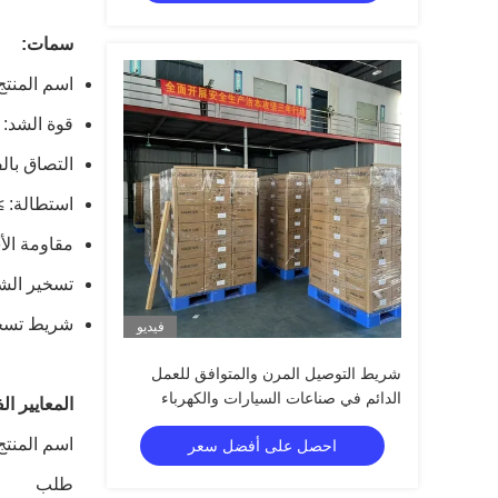
سمات:
اسم المنت
قوة الشد: 20N / سم
التصاق بالفولاذ: 2.5
استطالة: ≥10٪
مقاومة الأ
تسخير الش
شريط تسخي
فيديو
شريط التوصيل المرن والمتوافق للعمل
الدائم في صناعات السيارات والكهرباء
المعايير الف
اسم المنتج
احصل على أفضل سعر
طلب