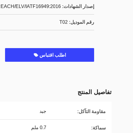
إصدار الشهادات:
EACH/ELV/IATF16949:2016
رقم الموديل:
T02
اطلب اقتباس
تفاصيل المنتج
جيد
مقاومة التآكل:
0.7 ملم
سماكة: