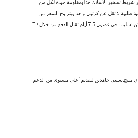
 وهي معتمدة من RoHS / REACH / ELV / IATF16949: 2016.يتميز شريط تسخير الأسلاك هذا بمقاومة جيدة لكل من
كمية طلبية لا تقل عن كرتون واحد ويتراوح السعر من
0.01 إلى 0.03.يتم تغليف Kablee Fleece Wiring Tape في صندوق كرتوني ويمكن تسليمه في غضون 5-7 أيام.تقبل الدفع من خلال T /
سمان لنجاح أي منتج.نسعى جاهدين لتقديم أعلى مستوى من الدعم